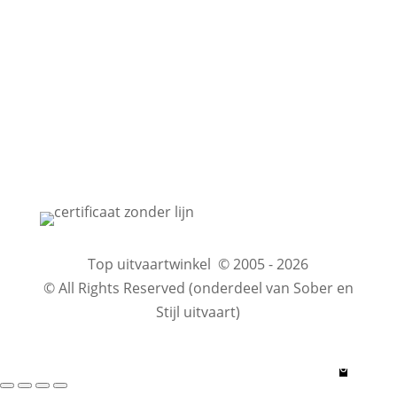
O
Uitvaart.nl
O
Beri.nl
O
Wilsbeschikking
O
Gratis uitvaartofferte
Top uitvaartwinkel © 2005 - 2026
© All Rights Reserved (onderdeel van Sober en
Stijl uitvaart)
0