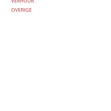
VERHUUR
OVERIGE
Uitvaartwinkel:
O Top Uitvaartwinkel (B-B)