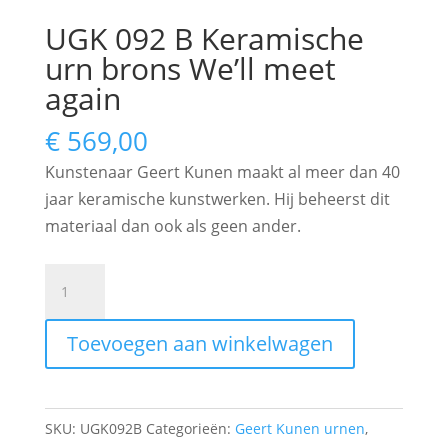
UGK 092 B Keramische
urn brons We’ll meet
again
€
569,00
Kunstenaar Geert Kunen maakt al meer dan 40
jaar keramische kunstwerken. Hij beheerst dit
materiaal dan ook als geen ander.
UGK
092
B
Toevoegen aan winkelwagen
Keramische
urn
brons
SKU:
UGK092B
Categorieën:
Geert Kunen urnen
,
We'll